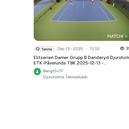
●
3
Dec 13 - 2025
12:55
Tennis
Elitserien Damer Grupp B Danderyd Djursho
ETK-Påvelunds TBK 2025-12-13 -...
BengtSvTF
Djursholms Tennisklubb