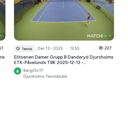
51
●
227
Dec 13 - 2025
12:55
Tennis
lms
Elitserien Damer Grupp B Danderyd Djursholms
ETK-Påvelunds TBK 2025-12-13 -...
BengtSvTF
Djursholms Tennisklubb