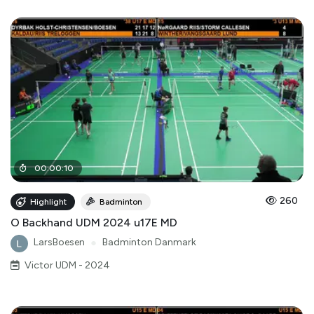
00
:
00
:
10
260
Highlight
Badminton
O Backhand UDM 2024 u17E MD
LarsBoesen
●
Badminton Danmark
Victor UDM - 2024