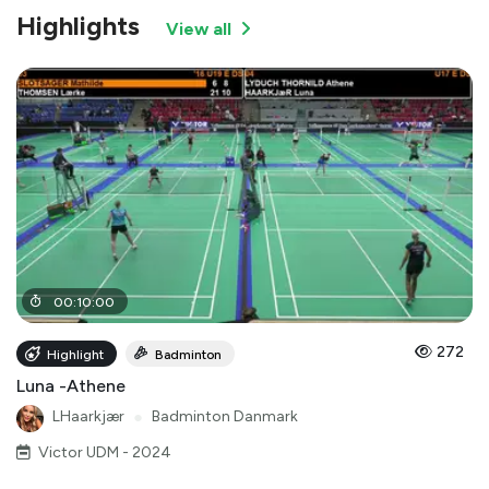
Highlights
View all
00
:
10
:
00
272
Highlight
Badminton
Luna -Athene
LHaarkjær
●
Badminton Danmark
Victor UDM - 2024