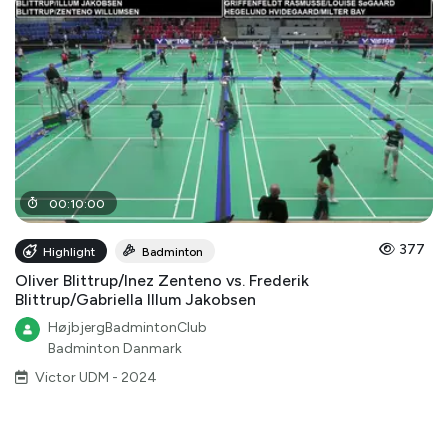
00
:
10
:
00
377
Highlight
Badminton
Oliver Blittrup/Inez Zenteno vs. Frederik
Blittrup/Gabriella Illum Jakobsen
HøjbjergBadmintonClub
Badminton Danmark
Victor UDM - 2024